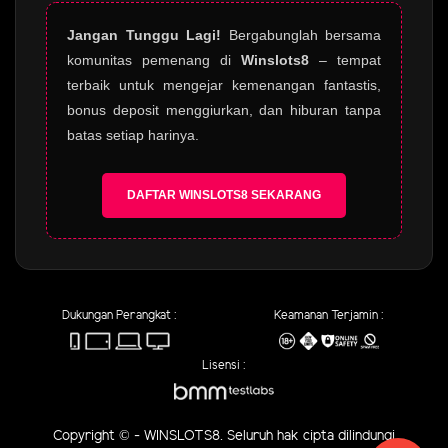
Jangan Tunggu Lagi!
Bergabunglah bersama
komunitas pemenang di
Winslots8
– tempat
terbaik untuk mengejar kemenangan fantastis,
bonus deposit menggiurkan, dan hiburan tanpa
batas setiap harinya.
DAFTAR WINSLOTS8 SEKARANG
Dukungan Perangkat :
Keamanan Terjamin :
Lisensi :
Copyright © - WINSLOTS8. Seluruh hak cipta dilindungi