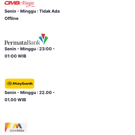
Senin - Minggu : Tidak Ada
Offline
Senin - Minggu : 23:00 -
01:00 WIB
Senin - Minggu : 22.00 -
01.00 WIB