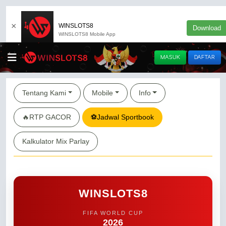
×
WINSLOTS8
Download
WINSLOTS8 Mobile App
MASUK
DAFTAR
Tentang Kami
Mobile
Info
🔥RTP GACOR
⚽️Jadwal Sportbook
Kalkulator Mix Parlay
WINSLOTS8
FIFA WORLD CUP
2026