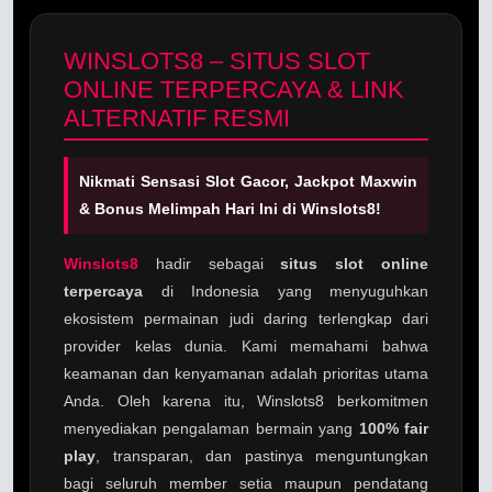
WINSLOTS8 – SITUS SLOT
ONLINE TERPERCAYA & LINK
ALTERNATIF RESMI
Nikmati Sensasi Slot Gacor, Jackpot Maxwin
& Bonus Melimpah Hari Ini di Winslots8!
Winslots8
hadir sebagai
situs slot online
terpercaya
di Indonesia yang menyuguhkan
ekosistem permainan judi daring terlengkap dari
provider kelas dunia. Kami memahami bahwa
keamanan dan kenyamanan adalah prioritas utama
Anda. Oleh karena itu, Winslots8 berkomitmen
menyediakan pengalaman bermain yang
100% fair
play
, transparan, dan pastinya menguntungkan
bagi seluruh member setia maupun pendatang