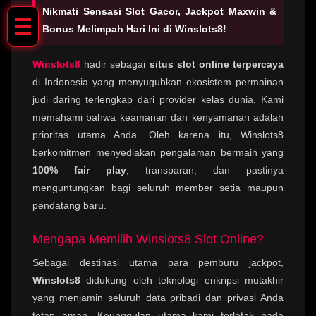
Nikmati Sensasi Slot Gacor, Jackpot Maxwin &
Bonus Melimpah Hari Ini di Winslots8!
Winslots8
hadir sebagai
situs slot online terpercaya
di Indonesia yang menyuguhkan ekosistem permainan
judi daring terlengkap dari provider kelas dunia. Kami
memahami bahwa keamanan dan kenyamanan adalah
prioritas utama Anda. Oleh karena itu, Winslots8
berkomitmen menyediakan pengalaman bermain yang
100% fair play
, transparan, dan pastinya
menguntungkan bagi seluruh member setia maupun
pendatang baru.
Mengapa Memilih Winslots8 Slot Online?
Sebagai destinasi utama para pemburu jackpot,
Winslots8
didukung oleh teknologi enkripsi mutakhir
yang menjamin seluruh data pribadi dan privasi Anda
tetap aman. Keunggulan utama kami terletak pada