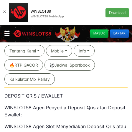
×
WINSLOTS8
Download
WINSLOTS8 Mobile App
MASUK
DAFTAR
Tentang Kami
Mobile
Info
🔥RTP GACOR
⚽️Jadwal Sportbook
Kalkulator Mix Parlay
DEPOSIT QRIS / EWALLET
WINSLOTS8 Agen Penyedia Deposit Qris atau Deposit
Ewallet:
WINSLOTS8 Agen Slot Menyediakan Deposit Qris atau