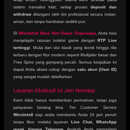
sistem transaksi kilat; setiap proses
deposit dan
withdraw
ditangani oleh tim profesional secara instan,
aman, dan tanpa hambatan sedikit pun.
Di
Winslots8 Situs Slot Gacor Terpercaya
, Anda bisa
menjelajahi ratusan koleksi game dengan
RTP Live
tertinggi
. Mulai dari slot klasik yang ikonik hingga rilis
terbaru dengan fitur modern seperti
Multiplier
besar dan
Free Spins
yang gampang pecah. Semua keajaiban ini
dapat Anda akses cukup dengan
satu akun (User ID)
yang sangat mudah didaftarkan.
Layanan Eksklusif 24 Jam Nonstop
Kami tidak hanya memberikan permainan, tetapi juga
pelayanan bintang lima. Tim
Customer Service
Winslots8
siap sedia membantu Anda 24 jam penuh
tanpa libur melalui layanan
Live Chat, WhatsApp
resmi, hingga Telegram
. Apakah Anda mengalami