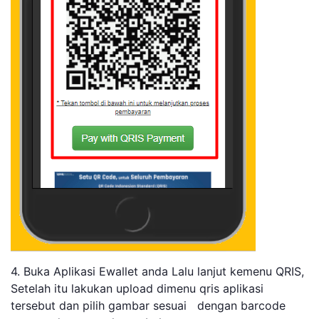
4. Buka Aplikasi Ewallet anda Lalu lanjut kemenu QRIS,
Setelah itu lakukan upload dimenu qris aplikasi
tersebut dan pilih gambar sesuai dengan barcode