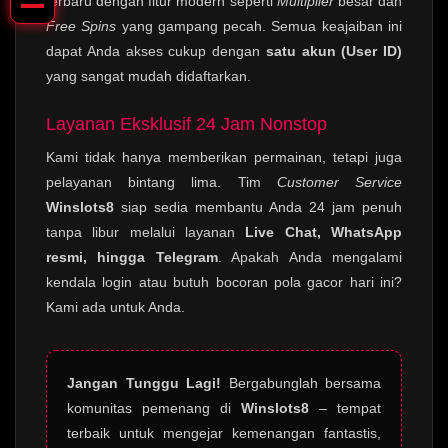
terbaru dengan fitur modern seperti
Multiplier
besar dan
Free Spins
yang gampang pecah. Semua keajaiban ini
dapat Anda akses cukup dengan
satu akun (User ID)
yang sangat mudah didaftarkan.
Layanan Eksklusif 24 Jam Nonstop
Kami tidak hanya memberikan permainan, tetapi juga
pelayanan bintang lima. Tim
Customer Service
Winslots8
siap sedia membantu Anda 24 jam penuh
tanpa libur melalui layanan
Live Chat, WhatsApp
resmi, hingga Telegram
. Apakah Anda mengalami
kendala login atau butuh bocoran pola gacor hari ini?
Kami ada untuk Anda.
Jangan Tunggu Lagi!
Bergabunglah bersama
komunitas pemenang di
Winslots8
– tempat
terbaik untuk mengejar kemenangan fantastis,