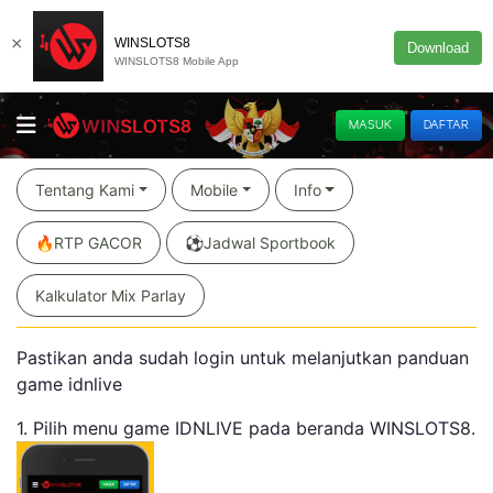
×
WINSLOTS8
Download
WINSLOTS8 Mobile App
MASUK
DAFTAR
Tentang Kami
Mobile
Info
🔥RTP GACOR
⚽️Jadwal Sportbook
Kalkulator Mix Parlay
Pastikan anda sudah login untuk melanjutkan panduan
game idnlive
1. Pilih menu game IDNLIVE pada beranda WINSLOTS8.